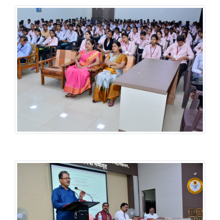
वाङमय मंडळ & प्राद्यापक प्रबोधनी