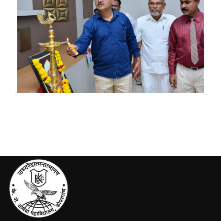
वाङमय मंडळ & प्राद्यापक प्रबोधनी