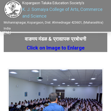
Kopargaon Taluka Education Society's
K. J. Somaiya College of Arts, Commerce
and Science
Mohanirajnagar, Kopargaon, Dist: Ahmednagar 423601, (Maharashtra)
India
MENU
वाङमय मंडळ & प्राद्यापक प्रबोधनी
Click on Image to Enlarge