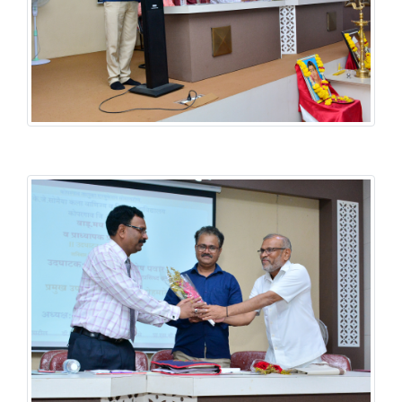
वाङमय मंडळ & प्राद्यापक प्रबोधनी